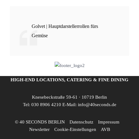
Golvet | Hauptdarstellerrollen fürs
Gemüse
HIGH-END LOCATIONS, CATERING & FINE DINING
Knesebeckstraße 59-61 · 10719 Berlin
Tel:
030 8906 4210
E-Mail:
info@40seconds.de
© 40 SECONDS BERLIN
Datenschutz
Impressum
Newsletter
Cookie-Einstellungen
AVB